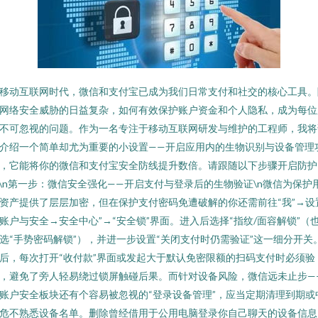
移动互联网时代，微信和支付宝已成为我们日常支付和社交的核心工具。
网络安全威胁的日益复杂，如何有效保护账户资金和个人隐私，成为每位
不可忽视的问题。作为一名专注于移动互联网研发与维护的工程师，我将
介绍一个简单却尤为重要的小设置——开启应用内的生物识别与设备管理
，它能将你的微信和支付宝安全防线提升数倍。请跟随以下步骤开启防护
n\n第一步：微信安全强化——开启支付与登录后的生物验证\n微信为保护
资产提供了层层加密，但在保护支付密码免遭破解的你还需前往“我”→设
账户与安全→安全中心”→“安全锁”界面。进入后选择“指纹/面容解锁”（
选“手势密码解锁”），并进一步设置“关闭支付时仍需验证”这一细分开关
后，每次打开“收付款”界面或发起大于默认免密限额的扫码支付时必须验
，避免了旁人轻易绕过锁屏触碰后果。而针对设备风险，微信远未止步—
账户安全板块还有个容易被忽视的“登录设备管理”，应当定期清理到期或
危不熟悉设备名单。删除曾经借用于公用电脑登录你自己聊天的设备信息