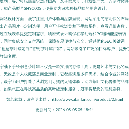
定制，客户可根据需求选择图案、文字或尺寸，打造独一无二的茶叶储存
，如产品型号SHYC005，便是专为追求独特品味的用户设计。
网站设计方面，晟宇注重用户体验与品牌呈现。网站采用简洁明快的布局
出产品图片与定制选项，用户可轻松浏览釉下手绘系列、查看详细参数，
过在线表单提交定制需求。响应式设计确保在移动端和PC端均能流畅访
，同时集成安全支付系统，保障交易便捷与安全。通过优化SEO关键词
“创意茶叶罐定制”“密封茶叶罐厂家”，网站吸引了广泛的目标客户，提升
牌知名度。
宇釉下手绘创意茶叶罐不仅是一款实用的存储工具，更是艺术与文化的载
。无论是个人收藏还是商业定制，它都能满足多样需求。结合专业的网站
，晟宇为用户打造了从浏览到订购的无缝体验，助力茶叶文化传播与品牌
。如果您正在寻找高品质的茶叶罐定制服务，晟宇将是您的理想选择。
如若转载，请注明出处：http://www.afanfan.com/product/2.html
更新时间：2026-08-05 05:48:44